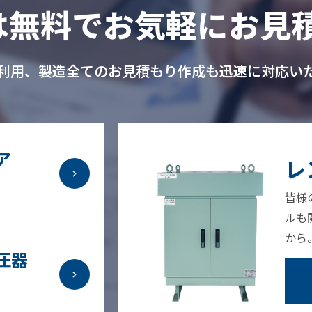
は無料で
お気軽にお見積
利用、製造全てのお見積もり作成も
迅速に対応い
ア
レ
皆様
ルも
から
圧器